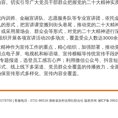
内容。切实引导广大党员干部群众把握党的二十大精神实
织内训师、金融宣讲队、志愿服务队等专业宣讲团，依托
见的形式，把宣讲课堂搬到街头巷尾，推动党的二十大精
，或采用屋场会、群众会等形式，对党的二十大精神进行深
组织开展各项宣讲活动20多场次，覆盖受众人数达3000
大精神作为宣传工作的重点，精心组织，加强部署，推动
网点电子屏、电视机和标语墙、宣传横幅等传统宣传手段
动专题报道，选登员工感言心声；利用微信公众号、抖音
形式、线上线下多渠道、党员群众全覆盖的传播效力，全
确保宣传形式多样化、宣传内容全覆盖。
278700 | 客服电话：0731-96518 湖南省农村信用社联合社 版权所有 湘ICP备 0902