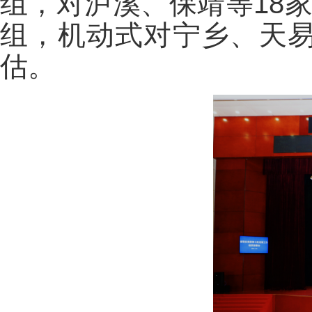
组，对泸溪、保靖等18
组，机动式对宁乡、天易
估。