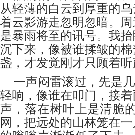
从轻薄的白云到厚重的乌
着云影游走忽明忽暗。周
是暴雨将至的讯号。我抬
沉下来，像被谁揉皱的棉
盏，才发觉刚才只顾着听
一声闷雷滚过，先是几
轻响，像谁在叩门，接着
声，落在树叶上是清脆
网，把远处的山林笼在一