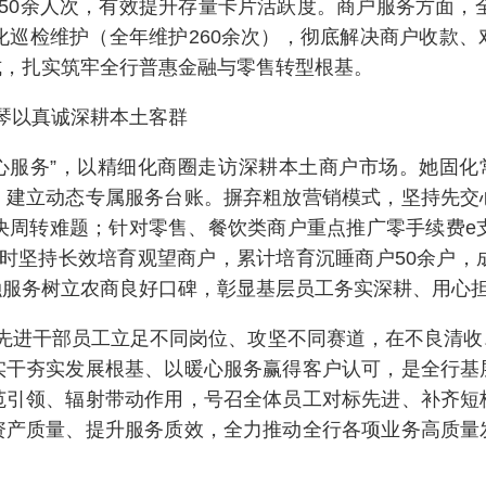
50余人次，有效提升存量卡片活跃度。商户服务方面，全
化巡检维护（全年维护260余次），彻底解决商户收款
式，扎实筑牢全行普惠金融与零售转型根基。
琴以真诚深耕本土客群
心服务”，以精细化商圈走访深耕本土商户市场。她固化
，建立动态专属服务台账。摒弃粗放营销模式，坚持先交
决周转难题；针对零售、餐饮类商户重点推广零手续费e
同时坚持长效培育观望商户，累计培育沉睡商户50余户，
融服务树立农商良好口碑，彰显基层员工务实深耕、用心
先进干部员工立足不同岗位、攻坚不同赛道，在不良清收
实干夯实发展根基、以暖心服务赢得客户认可，是全行基
范引领、辐射带动作用，号召全体员工对标先进、补齐短
资产质量、提升服务质效，全力推动全行各项业务高质量