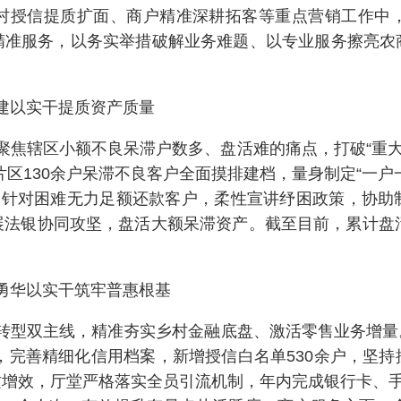
村授信提质扩面、商户精准深耕拓客等重点营销工作中
精准服务，以务实举措破解业务难题、以专业服务擦亮农
建以实干提质资产质量
聚焦辖区小额不良呆滞户数多、盘活难的痛点，打破“重大
片区130余户呆滞不良客户全面摸排建档，量身制定“一户
户；针对困难无力足额还款客户，柔性宣讲纾困政策，协助
展法银协同攻坚，盘活大额呆滞资产。截至目前，累计盘活
勇华以实干筑牢普惠根基
转型双主线，精准夯实乡村金融底盘、激活零售业务增量
访，完善精细化信用档案，新增授信白名单530余户，坚
增效，厅堂严格落实全员引流机制，年内完成银行卡、手