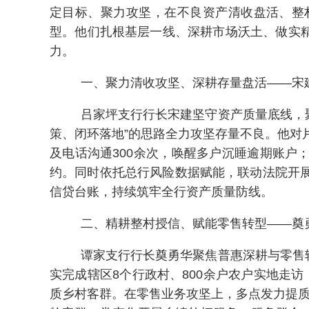
定目标、聚力攻坚，在不良资产清收盘活、整
型。他们扎根基层一线、深耕市场沃土、做实
力。
一、聚力清收攻坚、深耕存量盘活——宋
吕家坪支行行长宋建坚守资产质量底线，
策、闭环落地”的思路全力攻坚存量不良。他对
及电话沟通300余次，唤醒多户沉睡逾期账
约。同时依托总行风险数据赋能，联动法院开
信贷台账，持续筑牢全行资产质量防线。
二、精耕整村授信、赋能零售转型——奠
谭家支行行长奠勇华聚焦普惠深耕与零售
实完成辖区8个行政村、800余户农户实地走
质乡村客群。在零售业务攻坚上，多点发力提质