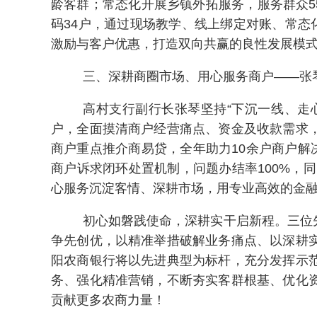
龄客群；常态化开展乡镇外拓服务，服务群众5
码34户，通过现场教学、线上绑定对账、常态
激励与客户优惠，打造双向共赢的良性发展模
三、深耕商圈市场、用心服务商户——张
高村支行副行长张琴坚持“下沉一线、走
户，全面摸清商户经营痛点、资金及收款需求
商户重点推介商易贷，全年助力10余户商户解
商户诉求闭环处置机制，问题办结率100%，
心服务沉淀客情、深耕市场，用专业高效的金
初心如磐践使命，深耕实干启新程。三位
争先创优，以精准举措破解业务痛点、以深耕
阳农商银行将以先进典型为标杆，充分发挥示
务、强化精准营销，不断夯实客群根基、优化
贡献更多农商力量！