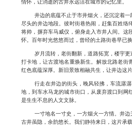
情怀，让消逝的古井永远活在城市的记忆里。
井边的底蕴不止于市井烟火，还沉淀着一
尽头的井边地段。彼时街巷热闹，赶集百姓络
将帅，摒弃车马威仪，俯身走入市井人间。这
怀。百年时光悠悠而过，曾经的土路街巷早已
岁月流转，老街翻新，道路拓宽，楼宇更
打卡地，让古渡地名重焕新生。解放北路老街
红色底蕴深厚。新旧景致相融共生，让井边这
行走在井边的街头，晚风轻拂，车流潺潺
地，到车水马龙的城市街口，从废弃渡口到网
是生生不息的人文文脉。
一寸地名一寸史，一方烟火一方情。井边
古井虽隐，余韵悠长。我们静待来日，这片承