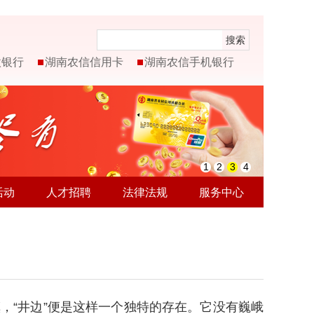
搜索
微银行
湖南农信信用卡
湖南农信手机银行
1
2
3
4
活动
人才招聘
法律法规
服务中心
，“井边”便是这样一个独特的存在。它没有巍峨