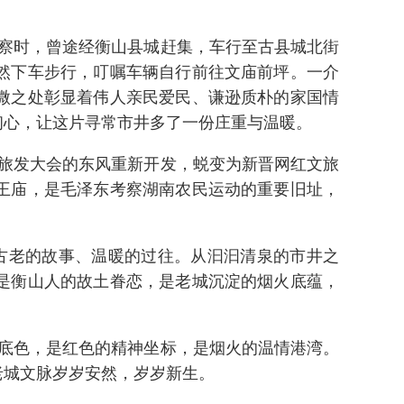
察时，曾途经衡山县城赶集，车行至古县城北街
然下车步行，叮嘱车辆自行前往文庙前坪。一介
微之处彰显着伟人亲民爱民、谦逊质朴的家国情
初心，让这片寻常市井多了一份庄重与温暖。
旅发大会的东风重新开发，蜕变为新晋网红文旅
王庙，是毛泽东考察湖南农民运动的重要旧址，
古老的故事、温暖的过往。从汩汩清泉的市井之
是衡山人的故土眷恋，是老城沉淀的烟火底蕴，
底色，是红色的精神坐标，是烟火的温情港湾。
老城文脉岁岁安然，岁岁新生。