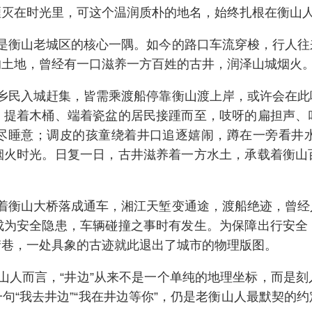
湮灭在时光里，可这个温润质朴的地名，始终扎根在衡山
是衡山老城区的核心一隅。如今的路口车流穿梭，行人往
的土地，曾经有一口滋养一方百姓的古井，润泽山城烟火
乡民入城赶集，皆需乘渡船停靠衡山渡上岸，或许会在此
。提着木桶、端着瓷盆的居民接踵而至，吱呀的扁担声、
尽睡意；调皮的孩童绕着井口追逐嬉闹，蹲在一旁看井
烟火时光。日复一日，古井滋养着一方水土，承载着衡山
着衡山大桥落成通车，湘江天堑变通途，渡船绝迹，曾经
成为安全隐患，车辆碰撞之事时有发生。为保障出行安全
街巷，一处具象的古迹就此退出了城市的物理版图。
山人而言，“井边”从来不是一个单纯的地理坐标，而是
句“我去井边”“我在井边等你”，仍是老衡山人最默契的