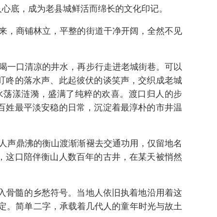
人心底，成为老县城鲜活而绵长的文化印记。
来，商铺林立，平整的街道干净开阔，全然不见
。
喝一口清凉的井水，再步行走进老城街巷。可以
叮咚的落水声、此起彼伏的谈笑声，交织成老城
水荡漾涟漪，盛满了纯粹的欢喜。渡口归人的步
百姓最平淡安稳的日常，沉淀着最淳朴的市井温
人声鼎沸的衡山渡渐渐褪去交通功用，仅留地名
，这口陪伴衡山人数百年的古井，在某天被悄然
刻入骨髓的乡愁符号。当地人依旧执着地沿用着这
约定。简单二字，承载着几代人的童年时光与故土