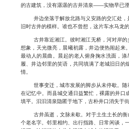
的古建筑，没有潺潺的古井清泉——实物早已
井边坐落于解放北路与义安路的交汇处，
旧时古井的模样。谁也不曾想，这片车水马龙
古井靠近湘江。彼时湘江无桥，河对岸的
想象，天光微亮，晨曦初露，井边便热闹起来
最动人的晨曲。晨起的老人俯身掬水洗面，涤
履、井边邻里的笑语，共同填满了老城旧日的
情。
世事变迁，城市发展的脚步从未停歇。随
在记忆中。而县城交通日益繁忙，裸露的井口
填平。汩汩清泉隐匿于地下，古朴井口消失于
古井虽逝，文脉未歇。对于土生土长的衡
个老名字。邻里相约、出行指路、日常闲谈，一