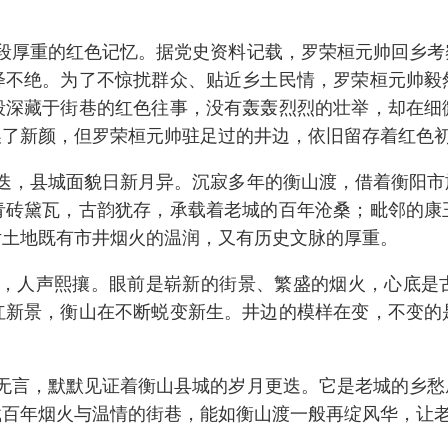
段厚重的红色记忆。据党史资料记载，罗荣桓元帅回乡考
绎不绝。为了不惊扰群众、贴近乡土民情，罗荣桓元帅毅
段深藏于街巷的红色往事，没有轰轰烈烈的壮举，却在细
换了新颜，但罗荣桓元帅驻足过的井边，依旧留存着红色
迭，县城面貌日新月异。沉寂多年的衡山渡，借着衡阳市
青砖黛瓦，古韵犹存，承载着老城的百年沧桑；毗邻的康
片土地既有市井烟火的温润，又有历史文脉的厚重。
，人声熙攘。眼前是崭新的街景、繁盛的烟火，心底是
红新景，衡山在不断蜕变新生。井边的模样在变，不变的
无言，默默见证着衡山县城的岁月更迭。它是老城的乡愁
载百年烟火与温情的街巷，能如衡山渡一般再绽风华，让