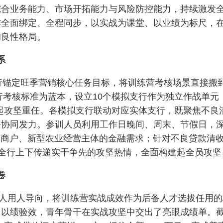
合业务能力、市场开拓能力与风险防控能力，持续激发全行
作全面绑定、全程同步，以实战为课堂、以业绩为标尺，
的良性格局。
系
银行锚定旺季营销核心任务目标，将训练营考核场景直接搬
支行考核标准为蓝本，设立10个模拟支行作为独立作战单
动扛起攻坚重任。各模拟支行联动对应实体支行，既聚焦不
务协同发力。参训人员利用工作日晚间、周末、节假日，
体工商户、新型农业经营主体的金融需求；针对不良贷款清收
在全行上下传递实干争先的攻坚热情，全面构建起全员攻
卷
的选人用人导向，将训练营实战成效作为后备人才选拔任用
以绩验效，青年骨干在实战攻坚中交出了亮眼成绩单。截