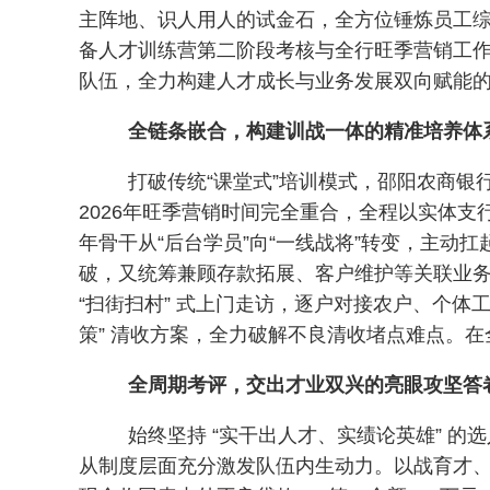
主阵地、识人用人的试金石，全方位锤炼员工综
备人才训练营第二阶段考核与全行旺季营销工
队伍，全力构建人才成长与业务发展双向赋能
全链条嵌合，构建训战一体的精准培养体
打破传统“课堂式”培训模式，邵阳农商
2026年旺季营销时间完全重合，全程以实体
年骨干从“后台学员”向“一线战将”转变，主
破，又统筹兼顾存款拓展、客户维护等关联业
“扫街扫村” 式上门走访，逐户对接农户、个
策” 清收方案，全力破解不良清收堵点难点。
全周期考评，交出才业双兴的亮眼攻坚答
始终坚持 “实干出人才、实绩论英雄” 
从制度层面充分激发队伍内生动力。以战育才、