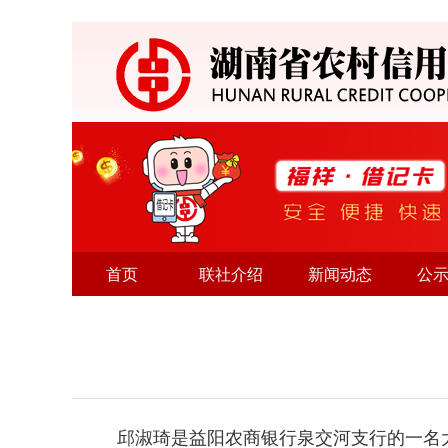
首页
联社介绍
新闻动态
公
邱淑琦是益阳农商银行泉交河支行的一名