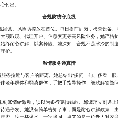
用心付出。
合规防线守底线
规经营、风险防控放在首位。每日提前到岗，检查设备、
大额取现、代理开户、信息变更等高风险业务，她严格执
也始终耐心讲解、以案释险。她深知，合规不是冰冷的制
的守护。
温情服务递真情
情服务拉近与客户的距离。她总结出“多问一句、多看一眼
陪伴老年群体和弱势群体，手把手指导操作、细致解答疑
未到账情绪激动，误以为银行克扣钱款。邱淑琦立刻递上
致待遇停发。她没有简单告知了事，而是耐心讲解政策，
焦虑。这一杯温水、一次陪同，换来的是一位老人对农商