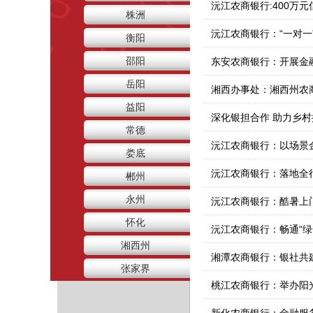
沅江农商银行:400万
株洲
沅江农商银行：“一对一
衡阳
邵阳
东安农商银行：开展金
岳阳
益阳
常德
沅江农商银行：以场景
娄底
沅江农商银行：落地全
郴州
永州
沅江农商银行：酷暑上
怀化
沅江农商银行：畅通“
湘西州
湘潭农商银行：银社共建
张家界
桃江农商银行：举办阳