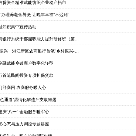
元信贷资金精准赋能纺织企业稳产拓市
”办理养老金补缴 让晚年幸福“不迟到”
融知识集中宣传活动
湘西办事处：湘西州农商银行系统干部履职能力提升研修班（第一期）圆满结业
深化银担合作 助力乡村振兴｜湘江新区农商银行首笔“乡村振兴-产业贷”顺利投放
金融赋能乡镇商户数字化转型
行首笔民间投资专项担保贷款
门纾商困 农商服务暖人心
绿色通道”温情化解遗产支取难题
庆“八一” 金融服务暖军心
光心态与压力调控专题讲座