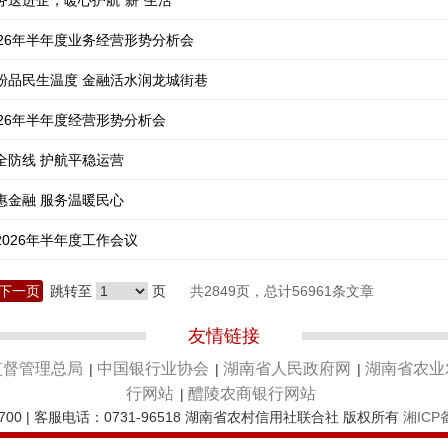
送进企，暖心护航“薪”生活
26年半年度业务经营形势分析会
粉品民生温度 金融活水润龙城街巷
26年半年度经营形势分析会
全防线 护航平稳运营
惠金融 服务温暖民心
026年半年度工作会议
下一页
跳转至
页
共2849页，总计56961条文章
友情链接
监督管理总局
中国银行业协会
湖南省人民政府网
湖南省农业
|
|
|
行网站
醴陵农商银行网站
|
700 | 客服电话：0731-96518 湖南省农村信用社联合社 版权所有
湘ICP备