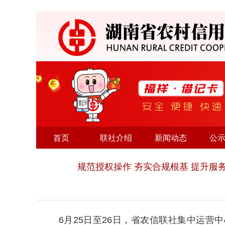
首页
联社介绍
新闻动态
公
规范授权操作 夯实合规根基 提升
6月25日至26日，省农信联社集中运