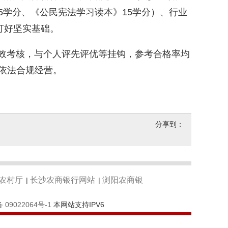
45学分、《公民宪法学习读本》15学分）、行业
打好坚实基础。
效考核，与个人评先评优等挂钩，参考合格率均
依法合规经营。
分享到：
农村厅
长沙农商银行网站
浏阳农商银
|
|
 09022064号-1
本网站支持IPV6