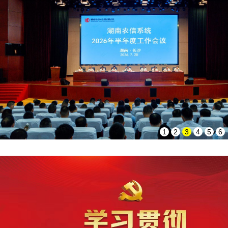
沈晓明走
沈晓明：掌握工作
1
2
3
4
5
6