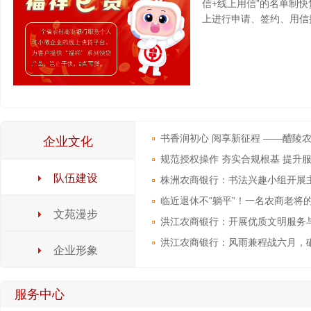
信+线上用信”的名单制
上进行申请、签约、用信
书香润初心 阅享新征程 ——醴陵
企业文化
行主题读书会活动
规范授权操作 夯实合规根基 提升
队伍建设
社集中运营中心赴怀化办事处、湘
株洲农商银行：书法兴趣小组开展
农商银行开展专题培训
临近退休不“躺平”！一名农商老将
文苑漫步
洪江农商银行：开展优质文明服务
提升培训
洪江农商银行：风雨兼程战六月，
企业形象
服务中心