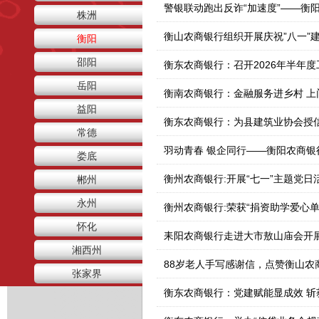
株洲
衡山农商银行组织开展庆祝”八一”
衡阳
邵阳
衡东农商银行：召开2026年半年
岳阳
衡南农商银行：金融服务进乡村 上
益阳
衡东农商银行：为县建筑业协会授
常德
羽动青春 银企同行——衡阳农商
娄底
衡州农商银行:开展“七一”主题党日
郴州
永州
衡州农商银行:荣获“捐资助学爱心单
怀化
耒阳农商银行走进大市敖山庙会开
湘西州
88岁老人手写感谢信，点赞衡山农
张家界
衡东农商银行：党建赋能显成效 斩