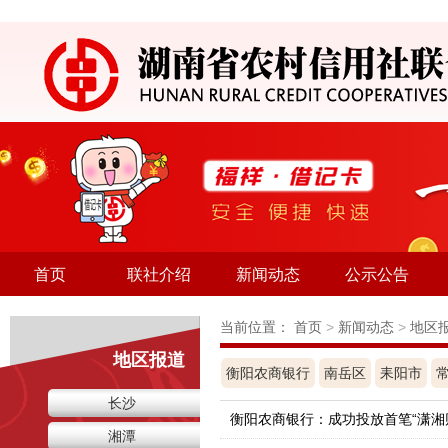
首页
联社介绍
新闻动态
公示公告
当前位置：
首页
>
新闻动态
>
地区
地区报道
衡阳农商银行
南岳区
耒阳市
长沙
衡阳农商银行：成功投放首笔“潇湘财
湘潭