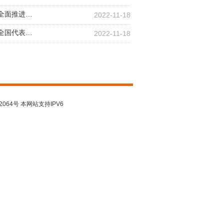
习近平在二十届中共中央政治局常委同中外记者见面时强调 始终坚持一切为了人民一切依靠人民 以中国式现代化全面推进中华民族伟大复兴
2022-11-18
习近平：高举中国特色社会主义伟大旗帜 为全面建设社会主义现代化国家而 团结奋斗——在中国共产党第二十次全国代表大会上的报告
2022-11-18
2064号 本网站支持IPV6