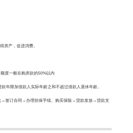
得房产，促进消费。
额度一般在购房款的50%以内
且贷款年限加借款人实际年龄之和不超过借款人退休年龄。
批→签订合同→办理担保手续、购买保险→贷款发放→贷款支