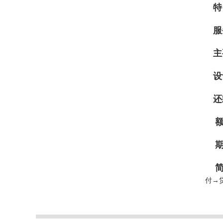
特
服
主
设
还
额
期
付→