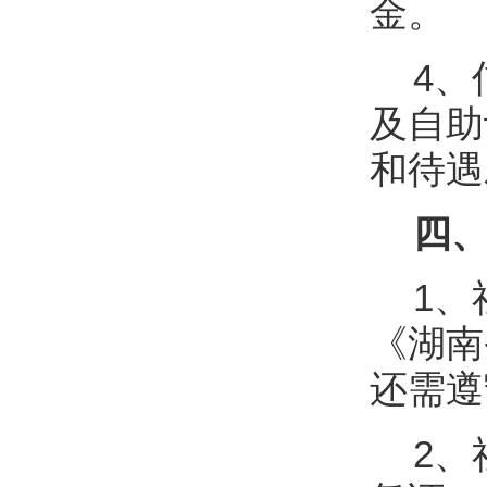
金。
4、
及自助
和待遇
四、
1、
《湖南
还需遵
2、