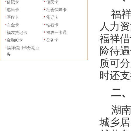
借记卡
便民卡
惠民卡
社会保障卡
福
医疗卡
贷记卡
人力资
白金卡
钻石卡
福农贷记卡
福农一卡通
福祥借
金融IC卡
公务卡
险待遇
福祥信用卡分期业
务
质可分
时还支
二、
湖南
城乡居