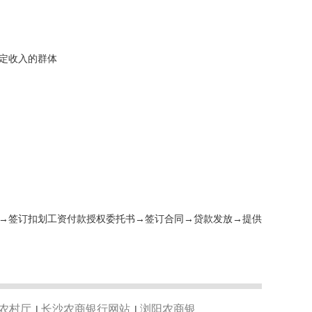
定收入的群体
→签订扣划工资付款授权委托书→签订合同→贷款发放→提供
农村厅
长沙农商银行网站
浏阳农商银
|
|