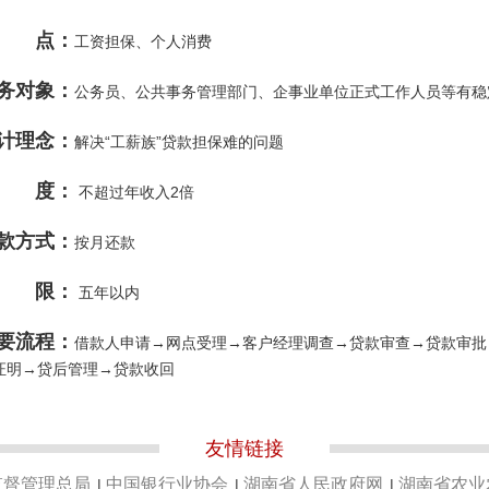
特 点：
工资担保、个人消费
务对象：
公务员、公共事务管理部门、企事业单位正式工作人员等有稳
计理念：
解决“工薪族”贷款担保难的问题
额 度：
不超过年收入2倍
款方式：
按月还款
期 限：
五年以内
要流程：
借款人申请→网点受理→客户经理调查→贷款审查→贷款审批
证明→贷后管理→贷款收回
友情链接
监督管理总局
中国银行业协会
湖南省人民政府网
湖南省农业
|
|
|