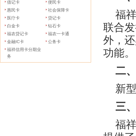
借记卡
便民卡
惠民卡
社会保障卡
福祥
医疗卡
贷记卡
联合发
白金卡
钻石卡
福农贷记卡
福农一卡通
外，还
金融IC卡
公务卡
功能。
福祥信用卡分期业
务
二、
新型
三、
福祥