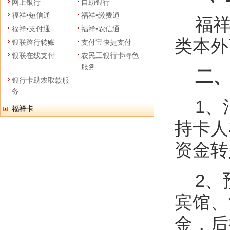
网上银行
自助银行
福祥•短信通
福祥•缴费通
福祥
福祥•支付通
福祥•农信通
类本外
银联跨行转账
支付宝快捷支付
银联在线支付
农民工银行卡特色
服务
二、
银行卡助农取款服
务
1、
福祥卡
持卡人
资金转
2、
宾馆、
金，后