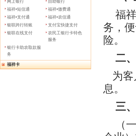
网上银行
自助银行
福祥•短信通
福祥•缴费通
福祥
福祥•支付通
福祥•农信通
务，便
银联跨行转账
支付宝快捷支付
银联在线支付
农民工银行卡特色
险。
服务
银行卡助农取款服
务
二、
福祥卡
为客
息。
三、
（一