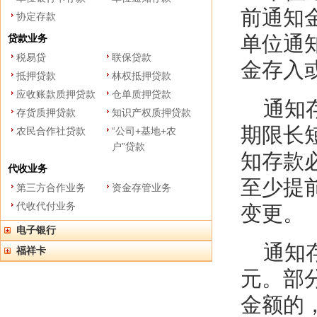
前通知
协定存款
单位通
贷款业务
税易贷
联保贷款
金存入
抵押贷款
林权抵押贷款
应收账款质押贷款
仓单质押贷款
通知存
存货质押贷款
知识产权质押贷款
期限长
农民合作社贷款
“公司+基地+农
户”贷款
知存款
代收业务
至少提
第三方合作业务
资金存管业务
代收代付业务
变更。
电子银行
通知存
福祥卡
元。部
金额的