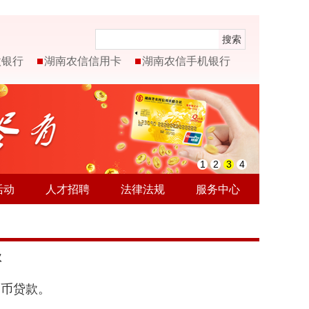
搜索
微银行
湖南农信信用卡
湖南农信手机银行
1
2
3
4
活动
人才招聘
法律法规
服务中心
款
民币贷款。