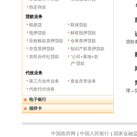
协定存款
贷款业务
税易贷
联保贷款
抵押贷款
林权抵押贷款
应收账款质押贷款
仓单质押贷款
贷款
存货质押贷款
知识产权质押贷款
农民合作社贷款
“公司+基地+农
户”贷款
代收业务
第三方合作业务
资金存管业务
代收代付业务
理→
电子银行
福祥卡
中国政府网
中国人民银行
国家金融
|
|