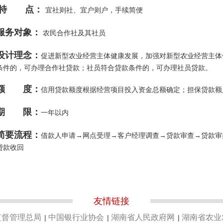
特 点：
宜社则社、宜户则户，手续简便
服务对象：
农民合作社及其社员
设计理念：
促进新型农业经营主体健康发展，加强对新型农业经营主体
条件的，可办理合作社贷款；社员符合贷款条件的，可办理社员贷款。
额 度：
信用贷款额度根据经营项目投入资金总额确定；担保贷款额
期 限：
一年以内
简要流程：
借款人申请→网点受理→客户经理调查→贷款审查→贷款审
贷款收回
友情链接
监督管理总局
中国银行业协会
湖南省人民政府网
湖南省农业
|
|
|