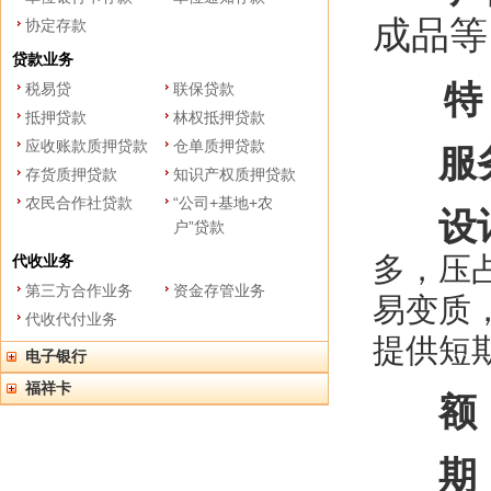
成品等
协定存款
贷款业务
特
税易贷
联保贷款
抵押贷款
林权抵押贷款
应收账款质押贷款
仓单质押贷款
服
存货质押贷款
知识产权质押贷款
农民合作社贷款
“公司+基地+农
设
户”贷款
多，压
代收业务
第三方合作业务
资金存管业务
易变质
代收代付业务
提供短
电子银行
福祥卡
额
期