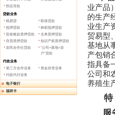
业产品
协定存款
贷款业务
的生产
税易贷
联保贷款
业生产
抵押贷款
林权抵押贷款
贸易型
应收账款质押贷款
仓单质押贷款
存货质押贷款
知识产权质押贷款
基地从
农民合作社贷款
“公司+基地+农
产包销
户”贷款
代收业务
指具备
第三方合作业务
资金存管业务
公司和
代收代付业务
养殖生
电子银行
福祥卡
特
服