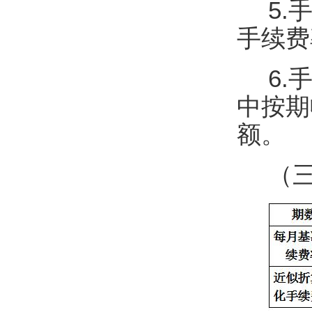
5
手续费
6
中按期
额。
（