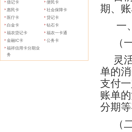
借记卡
便民卡
期、账
惠民卡
社会保障卡
医疗卡
贷记卡
一
白金卡
钻石卡
福农贷记卡
福农一卡通
（
金融IC卡
公务卡
福祥信用卡分期业
务
灵
单的消
支付一
账单的
分期等
（