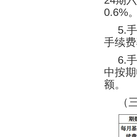
0.6%
5
手续费
6
中按期
额。
（