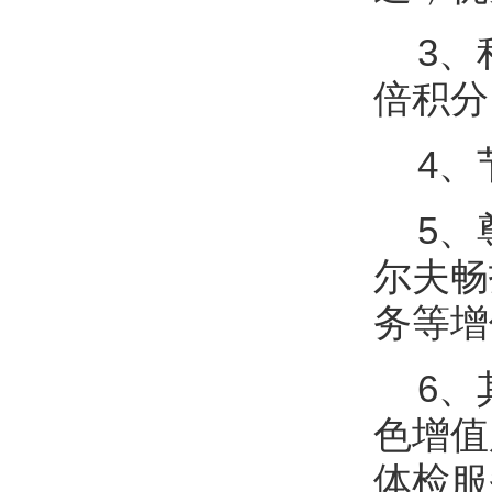
3、
倍积分
4、
5、
尔夫畅
务等增
6、
色增值
体检服