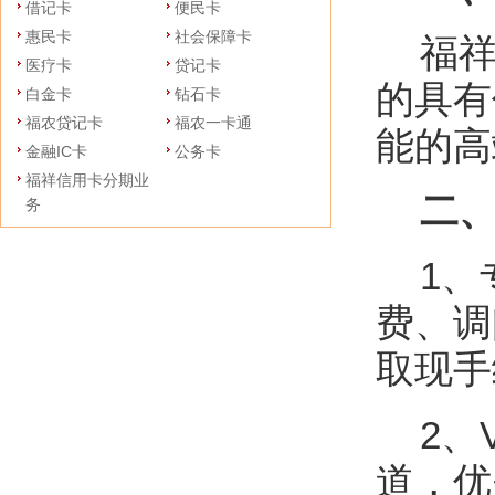
借记卡
便民卡
惠民卡
社会保障卡
福祥
医疗卡
贷记卡
的具有
白金卡
钻石卡
福农贷记卡
福农一卡通
能的高
金融IC卡
公务卡
福祥信用卡分期业
二、
务
1、
费、调
取现手
2、V
道，优