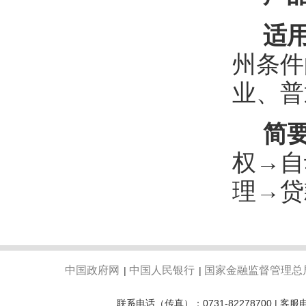
适
州条件
业、普
简
权→自
理→贷
中国政府网
中国人民银行
国家金融监督管理总
|
|
联系电话（传真）：0731-82278700 | 